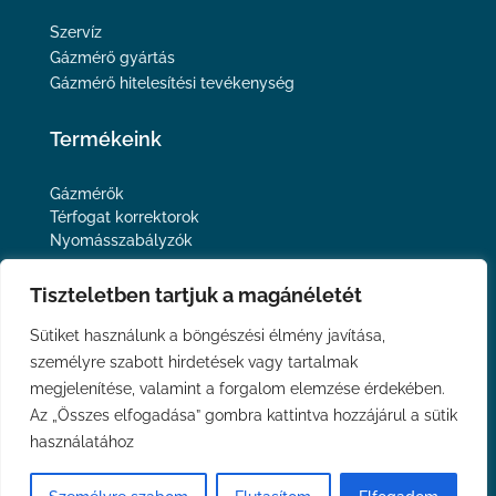
Szervíz
Gázmérő gyártás
Gázmérő hitelesítési tevékenység
Termékeink
Gázmérők
Térfogat korrektorok
Nyomásszabályzók
Tiszteletben tartjuk a magánéletét
Kövessen minket
Sütiket használunk a böngészési élmény javítása,
személyre szabott hirdetések vagy tartalmak
megjelenítése, valamint a forgalom elemzése érdekében.
Adatvédelmi nyilatkozat
Az „Összes elfogadása” gombra kattintva hozzájárul a sütik
Impresszum
használatához