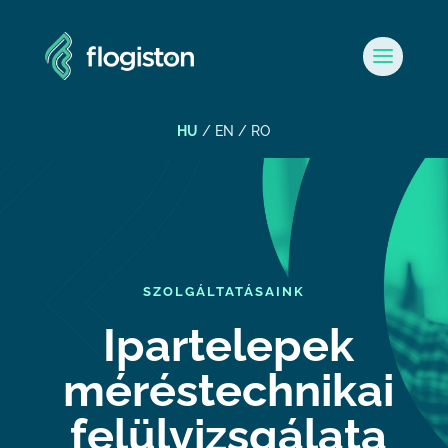
HU
/
EN
/ RO
SZOLGÁLTATÁSAINK
Ipartelepek
méréstechnikai
felülvizsgálata