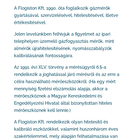
A Flogiston Kft. 1990. óta foglalkozik gázmérők
gyártásával, szervizelésével, hitelesítésével, illetve
értékesítésével.
Jelen levelünkben felhívjuk a figyelmet az ipari
telephelyen üzemelő gázfogyasztás mérők, mint
almérők újrahitelesítésének, nyomásszabályzók
kalibrálásának fontosságára.
Az 1991. évi XLV. törvény a mérésügyről 6.§-a
rendelkezik a joghatással járó mérésről és az erre a
célra használható mérőeszközökről. (Ha egy mért
mennyiség fizetési elszámolás alapja, akkor a
mérőeszköznek a Magyar Kereskedelmi és
Engedélyezési Hivatal által bizonyítottan hiteles
mérőeszköznek kell lennie.)
A Flogiston Kft. rendelkezik olyan hitelesítő és
kalibráló eszközökkel, valamint huszonhárom éves
szakértelemmel, mely alapján felhatalmazása van