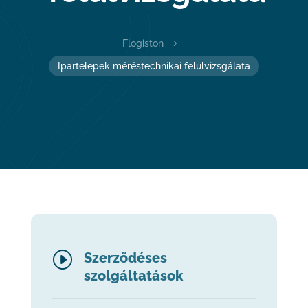
Flogiston
5
Ipartelepek méréstechnikai felülvizsgálata
I
Szerződéses
szolgáltatások