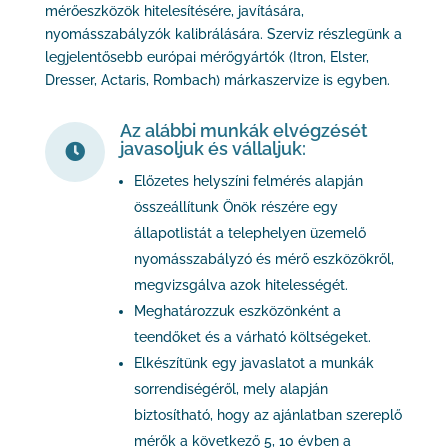
mérőeszközök hitelesítésére, javítására,
nyomásszabályzók kalibrálására. Szerviz részlegünk a
legjelentősebb európai mérőgyártók (Itron, Elster,
Dresser, Actaris, Rombach) márkaszervize is egyben.
Az alábbi munkák elvégzését
javasoljuk és vállaljuk:

Előzetes helyszíni felmérés alapján
összeállítunk Önök részére egy
állapotlistát a telephelyen üzemelő
nyomásszabályzó és mérő eszközökről,
megvizsgálva azok hitelességét.
Meghatározzuk eszközönként a
teendőket és a várható költségeket.
Elkészítünk egy javaslatot a munkák
sorrendiségéről, mely alapján
biztosítható, hogy az ajánlatban szereplő
mérők a következő 5, 10 évben a