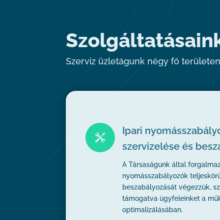
Szolgáltatásain
Szerviz üzletágunk négy fő területen
Ipari nyomásszabály

szervizelése és bes
A Társaságunk által forgalmaz
nyomásszabályozók teljeskörű
beszabályozását végezzük, s
támogatva ügyfeleinket a mű
optimalizálásában.