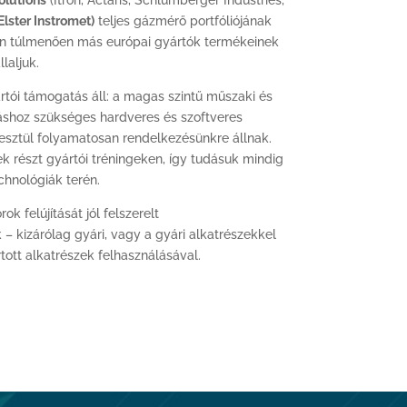
Solutions
(Itron, Actaris, Schlumberger Industries,
lster Instromet)
teljes gázmérő portfóliójának
zen túlmenően más európai gyártók termékeinek
llaljuk.
tói támogatás áll: a magas szintű műszaki és
táshoz szükséges hardveres és szoftveres
esztül folyamatosan rendelkezésünkre állnak.
k részt gyártói tréningeken, így tudásuk mindig
chnológiák terén.
k felújítását jól felszerelt
 kizárólag gyári, vagy a gyári alkatrészekkel
tt alkatrészek felhasználásával.