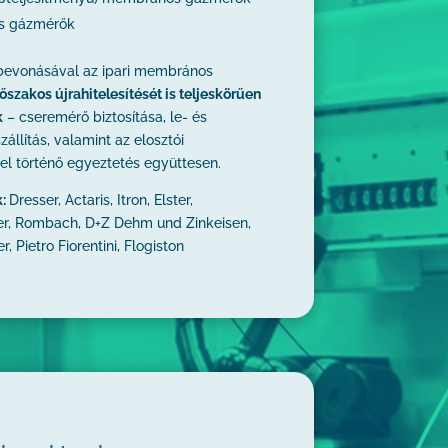
ős gázmérők
 bevonásával az ipari membrános
őszakos újrahitelesítését is teljeskörűen
k
– cseremérő biztosítása, le- és
szállítás, valamint az elosztói
l történő egyeztetés együttesen.
k:
Dresser, Actaris, Itron, Elster,
r, Rombach, D+Z Dehm und Zinkeisen,
 Pietro Fiorentini, Flogiston