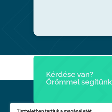
Kérdése van?
Örömmel segítünk
Tiszteletben tartjuk a magánéletét