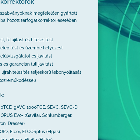
tkorrektorok
 szabványoknak megfelelően gyártott
ba hozott térfogatkorrektor esetében
t, felújítást és hitelesítést
 telepítést és üzembe helyezést
felülvizsgálatot és javítást
s és garancián túli javítást
újrahitelesítés teljeskörű lebonyolítását
 közreműködéssel)
k:
000TCE, gAVC 1000TCE, SEVC, SEVC-D,
ORUS Evo+ (Gavilar, Schlumberger,
tron, Dresser)
R2, Elcor, ELCORplus (Elgas)
210, EK230, EK260 (Elster)