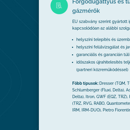
Forgódugattyús és t

gázmérők
EU szabvány szerint gyártott 
kapcsolódóan az alábbi szolgá
helyszíni telepítés és üzem
helyszíni felülvizsgálat és ja
garanciális és garancián túli
időszakos újrahitelesítés te
(partneri közreműködéssel)
Főbb típusok:
Dresser (TQM, T
Schlumberger (Fluxi, Delta), Ac
Delta), Itron, GWF (EQZ, TRZ),
(TRZ, RVG, RABO, Quantometer
IRM, IRM-DUO), Pietro Fiorent