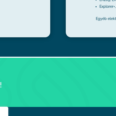
Explorer+,
Egyéb elekt
!