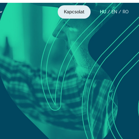
Kapcsolat
HU
/
EN
/
RO