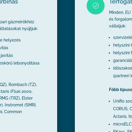
urbinás
Térfoga
R
Minden, EU
és forgalom
ipari gázmérőkhöz
vállaljuk:
ltatásokat nyújtjuk:
szervizelés
be helyezés
helyszíni
vítás
helyszíni 
 javítás
garanciáli
ljeskörű lebonyolítása
időszakos 
(partneri
QZ), Rombach (TZ),
Főbb típuso
taris (Fluxi 2000,
 RMG (TRZ), Elster
Uniflo 1
), Instromet (SMRI,
CORUS, C
ini, Common
Actaris, I
microELCO
EK205, EK