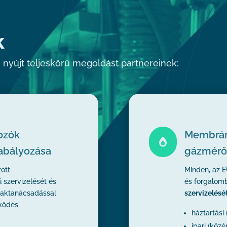
k
 nyújt teljeskörű megoldást partnereinek:
ozók
Membrán

zabályozása
gázmérő
ott
Minden, az 
 szervizelését és
és forgalom
zaktanácsadással
szervizelését
ködés
háztartás
ipari (kö