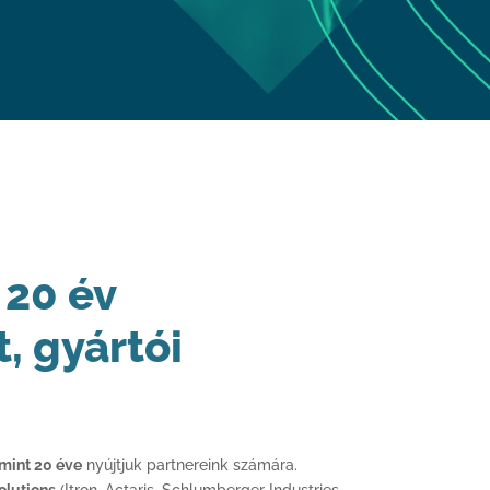
 20 év
, gyártói
mint 20 éve
nyújtjuk partnereink számára.