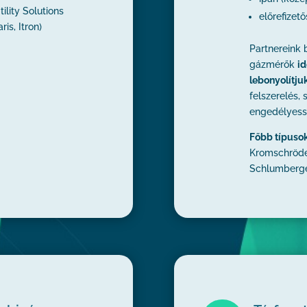
ility Solutions
előrefizet
is, Itron)
Partnereink
gázmérők
id
lebonyolítju
felszerelés, 
engedélyesse
Főbb típuso
Kromschröde
Schlumberger,