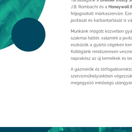
Társaságunk a
Dresser Utility 
J.B. Rombach) és a
Honeywell (E
feljogosított márkaszervize. E
javítását és karbantartását is vá
Munkánk mögött közvetlen gyár
szakmai háttér, valamint a javí
eszközök a gyártó cégeken ker
Kollégáink rendszeresen veszne
naprakész az új termékek és te
A gázmérők és térfogatkorrektoro
szervizműhelyünkben végezzük –
megegyező minőségű utángyárto