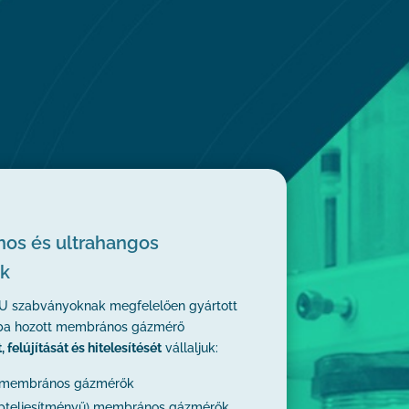
os és ultrahangos
k
EU szabványoknak megfelelően gyártott
ba hozott membrános gázmérő
, felújítását és hitelesítését
vállaljuk:
i membrános gázmérők
zépteljesítményű) membrános gázmérők