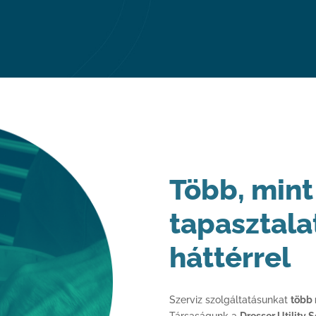
Több, mint
tapasztalat
háttérrel
Szerviz szolgáltatásunkat
több 