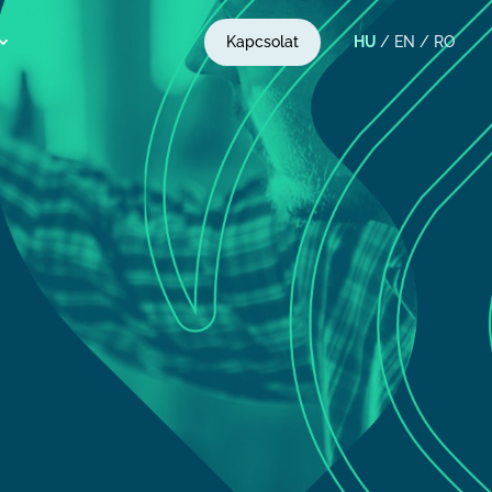
Kapcsolat
HU
/
EN
/
RO