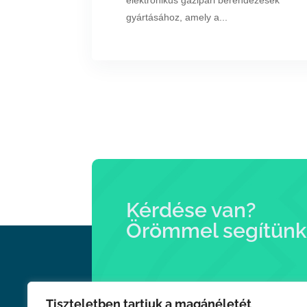
elektronikus gázipari berendezések
gyártásához, amely a...
Kérdése van?
Örömmel segítünk
Tiszteletben tartjuk a magánéletét