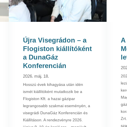
Újra Visegrádon – a
A
Flogiston kiállítóként
M
a DunaGáz
le
Konferencián
202
2026. máj. 18.
202
lez
Hosszú évek kihagyása után idén
ker
ismét kiállítóként mutatkozik be a
Ma
Flogiston Kft. a hazai gázipar
gáz
legrangosabb szakmai eseményén, a
kor
visegrádi DunaGáz Konferencián és
Zrt
Kiállításon. A rendezvényre 2026.
sza