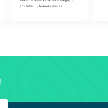
június 9–10-én kerül sor – megújult
arculattal, új termékekkel és...
!