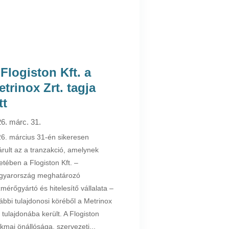
 Flogiston Kft. a
etrinox Zrt. tagja
tt
6. márc. 31.
6. március 31-én sikeresen
árult az a tranzakció, amelynek
etében a Flogiston Kft. –
gyarország meghatározó
mérőgyártó és hitelesítő vállalata –
ábbi tulajdonosi köréből a Metrinox
. tulajdonába került. A Flogiston
kmai önállósága, szervezeti...