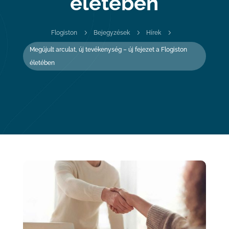
életében
5
5
5
Flogiston
Bejegyzések
Hírek
Megújult arculat, új tevékenység – új fejezet a Flogiston
életében