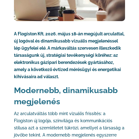
A Flogiston Kft. 2026. május 18-án megújult arculattal,
új logóval és dinamikusabb vizuális megjelenéssel
lép ügyfelei elé. A márkaváltás szervesen illeszkedik
társaságunk új, stratégiai tevékenységi köréhez: az
elektronikus gázipari berendezések gyártásához,
amely a következő évtized mérésügyi és energetikai
kihívásaira ad választ.
Modernebb, dinamikusabb
megjelenés
Az arculatváltás több mint vizuális frissítés: a
Flogiston új logója, színvilága és kommunikációs
stílusa azt a szemléletet tükrözi, amellyel a társaság a
jövőbe tekint. A modernebb megjelenés egyszerre