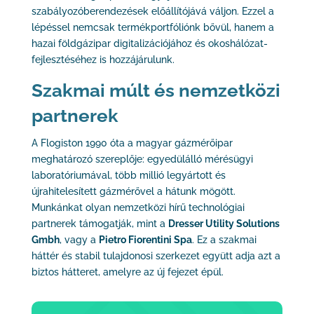
szabályozóberendezések előállítójává váljon. Ezzel a
lépéssel nemcsak termékportfóliónk bővül, hanem a
hazai földgázipar digitalizációjához és okoshálózat-
fejlesztéséhez is hozzájárulunk.
Szakmai múlt és nemzetközi
partnerek
A Flogiston 1990 óta a magyar gázmérőipar
meghatározó szereplője: egyedülálló mérésügyi
laboratóriumával, több millió legyártott és
újrahitelesített gázmérővel a hátunk mögött.
Munkánkat olyan nemzetközi hírű technológiai
partnerek támogatják, mint a
Dresser Utility Solutions
Gmbh
, vagy a
Pietro Fiorentini Spa
. Ez a szakmai
háttér és stabil tulajdonosi szerkezet együtt adja azt a
biztos hátteret, amelyre az új fejezet épül.