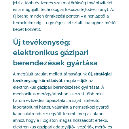
jelzi a több évtizedes szakmai örökség továbbvitelét
és a megújult, technológiai fókuszú fejlődési irányt. Az
új brand minden érintkezési ponton – a honlaptól a
termékcímkéig – egységes, letisztult, iparághoz méltó
képet közvetít.
Új tevékenység:
elektronikus gázipari
berendezések gyártása
A megújult arculat mellett társaságunk
új, stratégiai
tevékenységi körrel bővül
: megkezdjük az
elektronikus gázipari berendezések gyártását. A
mechanikus mérőgyártásban szerzett több mint
három évtizedes tapasztalat, a saját hitelesítő
laboratóriumi háttér, valamint a nemzetközi gyártói
kapcsolatrendszer együtt teremti meg az alapot
ahhoz, hogy a Flogiston magas hozzáadott értékű,
elektronikus gázipari adatgyűjtő-, vezérlő-, mérő- és