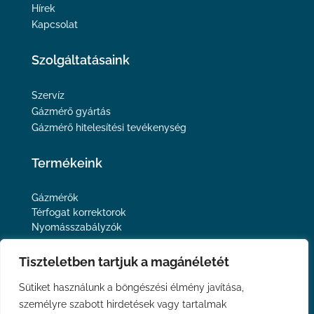
Hírek
Kapcsolat
Szolgáltatásaink
Szervíz
Gázmérő gyártás
Gázmérő hitelesítési tevékenység
Termékeink
Gázmérők
Térfogat korrektorok
Nyomásszabályzók
Kövessen minket
Tiszteletben tartjuk a magánéletét
Sütiket használunk a böngészési élmény javítása,
személyre szabott hirdetések vagy tartalmak