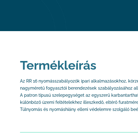
Termékleírás
Az RR 16 nyomásszabályozók ipari alkalmazásokhoz, kör
nagyméretű fogyasztói berendezések szabályozásához alk
A patron típusú szelepegységet az egyszerű karbantarthat
különböző üzemi feltételekhez illeszkedő, eltérő furatmér
Túlnyomás és nyomáshiány elleni védelemre szolgáló beépí