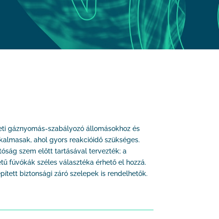
zeti gáznyomás-szabályozó állomásokhoz és
almasak, ahol gyors reakcióidő szükséges.
óság szem előtt tartásával tervezték; a
etű fúvókák széles választéka érhető el hozzá.
tett biztonsági záró szelepek is rendelhetők.