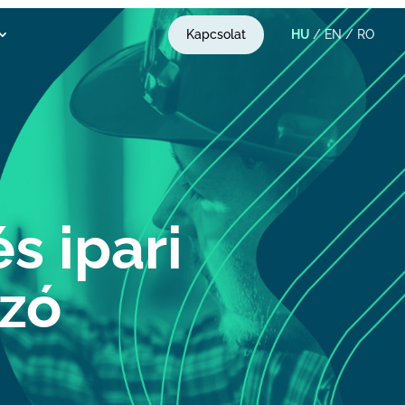
Kapcsolat
HU
/
EN
/
RO
s ipari
zó