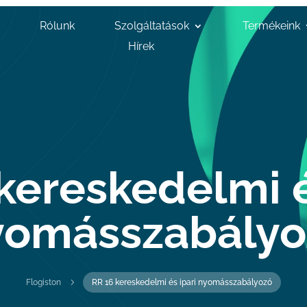
Rólunk
Szolgáltatások
Termékeink
Hírek
kereskedelmi é
yomásszabályo
5
Flogiston
RR 16 kereskedelmi és ipari nyomásszabályozó