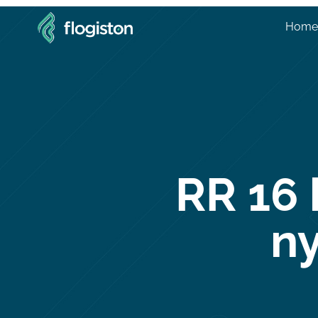
Home
RR 16 
n