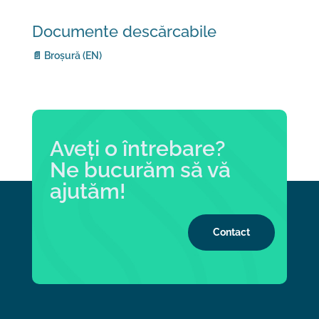
Documente descărcabile
📄 Broșură (EN)
Aveți o întrebare?
Ne bucurăm să vă
ajutăm!
Contact