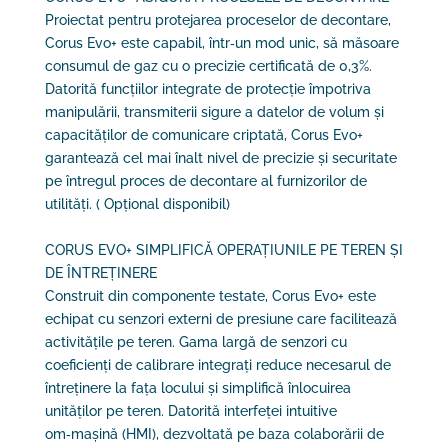
Proiectat pentru protejarea proceselor de decontare,
Corus Evo+ este capabil, într‑un mod unic, să măsoare
consumul de gaz cu o precizie certificată de 0,3%.
Datorită funcțiilor integrate de protecție împotriva
manipulării, transmiterii sigure a datelor de volum și
capacităților de comunicare criptată, Corus Evo+
garantează cel mai înalt nivel de precizie și securitate
pe întregul proces de decontare al furnizorilor de
utilități. ( Opțional disponibil)
CORUS EVO+ SIMPLIFICĂ OPERAȚIUNILE PE TEREN ȘI
DE ÎNTREȚINERE
Construit din componente testate, Corus Evo+ este
echipat cu senzori externi de presiune care facilitează
activitățile pe teren. Gama largă de senzori cu
coeficienți de calibrare integrați reduce necesarul de
întreținere la fața locului și simplifică înlocuirea
unităților pe teren. Datorită interfeței intuitive
om‑mașină (HMI), dezvoltată pe baza colaborării de