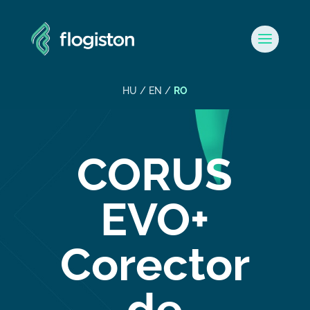
HU
/
EN
/
RO
CORUS
EVO+
Corector
de